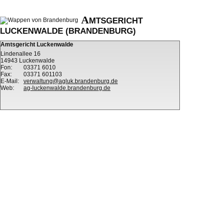
A
MTSGERICHT
LUCKENWALDE (BRANDENBURG)
Amtsgericht Luckenwalde
Lindenallee 16
14943 Luckenwalde
Fon:
03371 6010
Fax:
03371 601103
E-Mail:
verwaltung@agluk.brandenburg.de
Web:
ag-luckenwalde.brandenburg.de