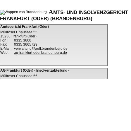
A
MTS- UND INSOLVENZGERICHT
FRANKFURT (ODER) (BRANDENBURG)
Amtsgericht Frankfurt (Oder)
Müllroser Chaussee 55
15236 Frankfurt (Oder)
Fon:
0335 3660
Fax:
0335 3665729
E-Mail:
verwaltung@agff.brandenburg.de
Web:
ag-frankfurt-oder.brandenburg.de
AG Frankfurt (Oder) - Insolvenzabteilung -
Müllroser Chaussee 55
15236 Frankfurt (Oder)
Fon:
0335 3660
Fax:
0335 3665729
E-Mail:
diragff@agff.brandenburg.de
Web:
ag-frankfurt-oder.brandenburg.de
Suche auf insolvenzbekanntmachungen.de