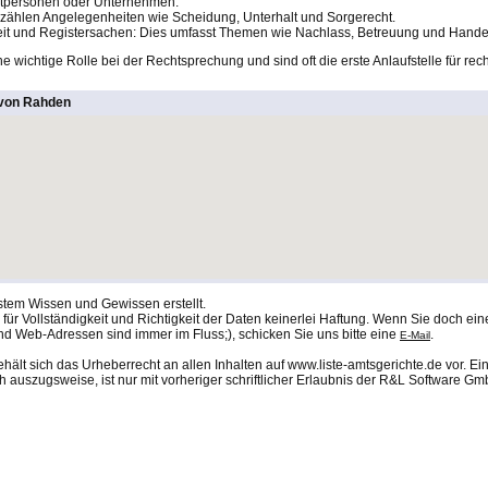
vatpersonen oder Unternehmen.
 zählen Angelegenheiten wie Scheidung, Unterhalt und Sorgerecht.
keit und Registersachen: Dies umfasst Themen wie Nachlass, Betreuung und Handel
e wichtige Rolle bei der Rechtsprechung und sind oft die erste Anlaufstelle für re
 von Rahden
stem Wissen und Gewissen erstellt.
ür Vollständigkeit und Richtigkeit der Daten keinerlei Haftung. Wenn Sie doch eine
nd Web-Adressen sind immer im Fluss;), schicken Sie uns bitte eine
.
E-Mail
lt sich das Urheberrecht an allen Inhalten auf www.liste-amtsgerichte.de vor. Ei
 auszugsweise, ist nur mit vorheriger schriftlicher Erlaubnis der R&L Software Gmb