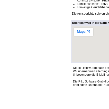
Konflikte zwischen Pri
Familiensachen: Hierzu
Freiwillige Gerichtsbar
Die Amtsgerichte spielen ein
Rechtsanwalt in der Nähe
Diese Liste wurde nach be
Wir übernehmen allerdings f
(inbesondere die E-Mail- u
Die R&L Software GmbH behä
gepflegten Datenbank, auch