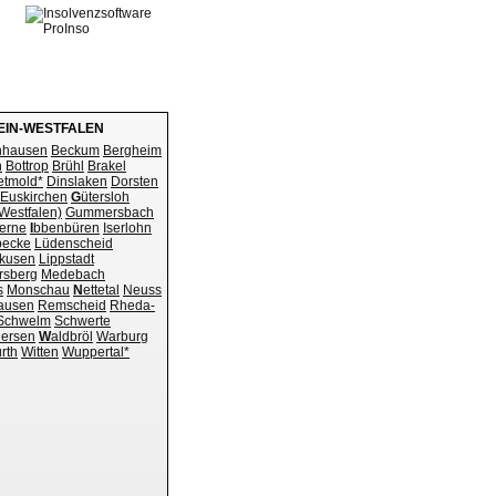
EIN-WESTFALEN
nhausen
Beckum
Bergheim
n
Bottrop
Brühl
Brakel
etmold*
Dinslaken
Dorsten
Euskirchen
G
ütersloh
Westfalen)
Gummersbach
erne
I
bbenbüren
Iserlohn
becke
Lüdenscheid
kusen
Lippstadt
rsberg
Medebach
s
Monschau
N
ettetal
Neuss
ausen
Remscheid
Rheda-
Schwelm
Schwerte
iersen
W
aldbröl
Warburg
rth
Witten
Wuppertal*