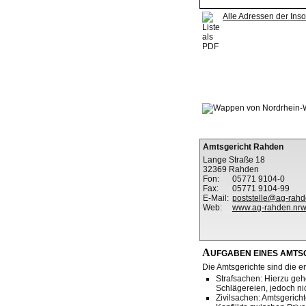
Alle Adressen der Ins
Amtsgericht Rahden
Lange Straße 18
32369 Rahden
Fon:
05771 9104-0
Fax:
05771 9104-99
E-Mail:
poststelle@ag-rahd
Web:
www.ag-rahden.nrw
A
UFGABEN EINES AMTS
Die Amtsgerichte sind die er
Strafsachen: Hierzu gehö
Schlägereien, jedoch nic
Zivilsachen: Amtsgericht