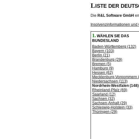
L
ISTE DER DEUT
Die
R&L Software GmbH
en
Insolvenzinformationen und 
1.
WÄHLEN SIE DAS
BUNDESLAND
Baden-Württemberg (132)
Bayern (103)
Berlin (21)
Brandenburg (29)
Bremen (5)
Hamburg (9)
Hessen (62)
Mecklenburg-Vorpommern 
Niedersachsen (113)
Nordrhein-Westfalen (148)
Rheinland-Pfalz (69)
Saarland (12)
Sachsen (32)
Sachsen-Anhalt (29)
Schleswig-Holstein (33)
Thüringen (29)