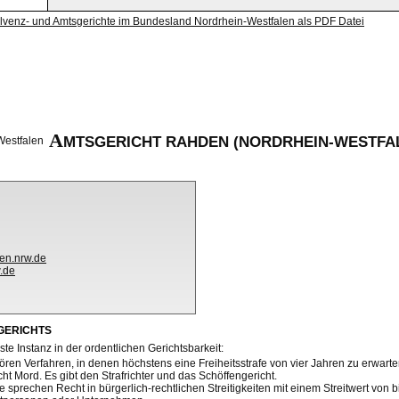
olvenz- und Amtsgerichte im Bundesland Nordrhein-Westfalen als PDF Datei
A
MTSGERICHT RAHDEN (NORDRHEIN-WESTFA
en.nrw.de
.de
GERICHTS
ste Instanz in der ordentlichen Gerichtsbarkeit:
ren Verfahren, in denen höchstens eine Freiheitsstrafe von vier Jahren zu erwarten
ht Mord. Es gibt den Strafrichter und das Schöffengericht.
e sprechen Recht in bürgerlich-rechtlichen Streitigkeiten mit einem Streitwert von bi