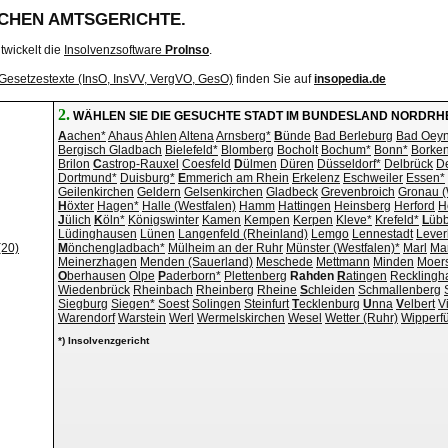
SCHEN AMTSGERICHTE.
twickelt die
Insolvenzsoftware
ProInso
.
Gesetzestexte (InsO, InsVV, VergVO, GesO)
finden Sie auf
insopedia.de
2.
WÄHLEN SIE DIE GESUCHTE STADT IM BUNDESLAND NORDRH
A
achen*
Ahaus
Ahlen
Altena
Arnsberg*
B
ünde
Bad Berleburg
Bad Oey
Bergisch Gladbach
Bielefeld*
Blomberg
Bocholt
Bochum*
Bonn*
Borke
Brilon
C
astrop-Rauxel
Coesfeld
D
ülmen
Düren
Düsseldorf*
Delbrück
D
Dortmund*
Duisburg*
E
mmerich am Rhein
Erkelenz
Eschweiler
Essen*
Geilenkirchen
Geldern
Gelsenkirchen
Gladbeck
Grevenbroich
Gronau (
H
öxter
Hagen*
Halle (Westfalen)
Hamm
Hattingen
Heinsberg
Herford
H
J
ülich
K
öln*
Königswinter
Kamen
Kempen
Kerpen
Kleve*
Krefeld*
L
üb
Lüdinghausen
Lünen
Langenfeld (Rheinland)
Lemgo
Lennestadt
Lever
(20)
M
önchengladbach*
Mülheim an der Ruhr
Münster (Westfalen)*
Marl
Ma
Meinerzhagen
Menden (Sauerland)
Meschede
Mettmann
Minden
Moer
O
berhausen
Olpe
P
aderborn*
Plettenberg
Rahden
R
atingen
Recklingh
Wiedenbrück
Rheinbach
Rheinberg
Rheine
S
chleiden
Schmallenberg
Siegburg
Siegen*
Soest
Solingen
Steinfurt
T
ecklenburg
U
nna
V
elbert
V
Warendorf
Warstein
Werl
Wermelskirchen
Wesel
Wetter (Ruhr)
Wipperfü
*) Insolvenzgericht